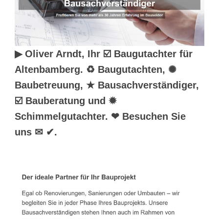
▶︎ Oliver Arndt, Ihr ☑️ Baugutachter für
Altenbamberg. ♻ Baugutachten, ✺
Baubetreuung, ★ Bausachverständiger,
☑️ Bauberatung und ✹
Schimmelgutachter. ❤ Besuchen Sie
uns ✉ ✔.