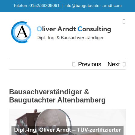
Skip
Telefon: 0152/38208061
|
info@baugutachter-arndt.com
to
content
Previous
Next
Bausachverständiger &
Baugutachter Altenbamberg