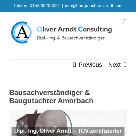
Skip
Telefon: 0152/38208061
|
info@baugutachter-arndt.com
to
content
Previous
Next
Bausachverständiger &
Baugutachter Amorbach