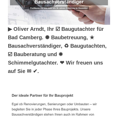
▶︎ Oliver Arndt, Ihr ☑️ Baugutachter für
Bad Camberg. ✺ Baubetreuung, ★
Bausachverständiger, ♻ Baugutachten,
☑️ Bauberatung und ✹
Schimmelgutachter. ❤ Wir freuen uns
auf Sie ✉ ✔.