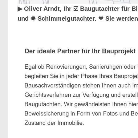
▶︎ Oliver Arndt, Ihr ☑️ Baugutachter fü
und ✹ Schimmelgutachter. ❤ Sie werden 