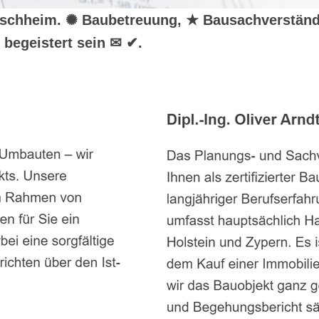
r Bischheim. ✺ Baubetreuung, ★ Bausachverstän
begeistert sein ✉ ✔.