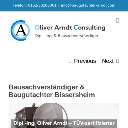
Skip
Telefon: 0152/38208061
|
info@baugutachter-arndt.com
to
content
Previous
Next
Bausachverständiger &
Baugutachter Bissersheim