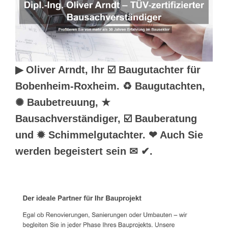
▶︎ Oliver Arndt, Ihr ☑️ Baugutachter für
Bobenheim-Roxheim. ♻ Baugutachten,
✺ Baubetreuung, ★
Bausachverständiger, ☑️ Bauberatung
und ✹ Schimmelgutachter. ❤ Auch Sie
werden begeistert sein ✉ ✔.