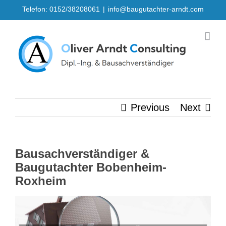
Skip
Telefon: 0152/38208061
|
info@baugutachter-arndt.com
to
content
Previous
Next
Bausachverständiger &
Baugutachter Bobenheim-
Roxheim