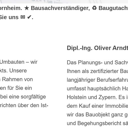
r Bornheim. ★ Bausachverständiger, ♻ Baugutac
Sie uns ✉ ✔.