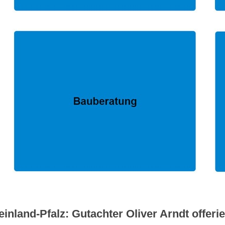
nland-Pfalz: Gutachter Oliver Arndt offeri