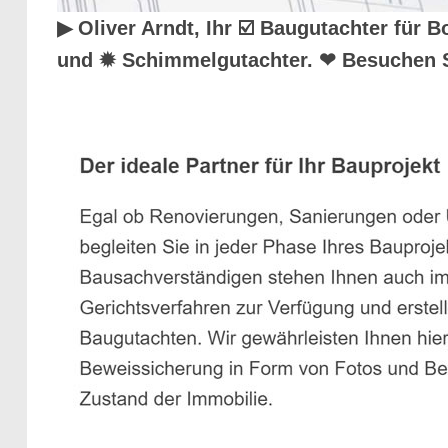
▶︎ Oliver Arndt, Ihr ☑️ Baugutachter fü
und ✹ Schimmelgutachter. ❤ Besuchen 