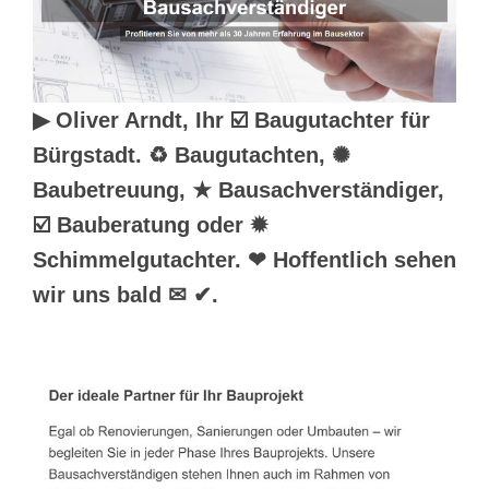
▶︎ Oliver Arndt, Ihr ☑️ Baugutachter für
Bürgstadt. ♻ Baugutachten, ✺
Baubetreuung, ★ Bausachverständiger,
☑️ Bauberatung oder ✹
Schimmelgutachter. ❤ Hoffentlich sehen
wir uns bald ✉ ✔.