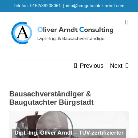
Skip
Telefon: 0152/38208061
|
info@baugutachter-arndt.com
to
content
Previous
Next
Bausachverständiger &
Baugutachter Bürgstadt