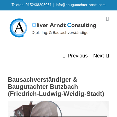
Skip
Telefon: 0152/38208061
|
info@baugutachter-arndt.com
to
content
Previous
Next
Bausachverständiger &
Baugutachter Butzbach
(Friedrich-Ludwig-Weidig-Stadt)