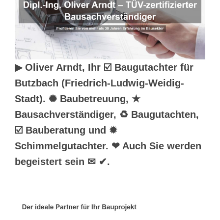
▶︎ Oliver Arndt, Ihr ☑️ Baugutachter für
Butzbach (Friedrich-Ludwig-Weidig-
Stadt). ✺ Baubetreuung, ★
Bausachverständiger, ♻ Baugutachten,
☑️ Bauberatung und ✹
Schimmelgutachter. ❤ Auch Sie werden
begeistert sein ✉ ✔.