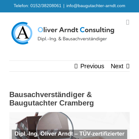
Skip
Telefon: 0152/38208061
|
info@baugutachter-arndt.com
to
content
Previous
Next
Bausachverständiger &
Baugutachter Cramberg