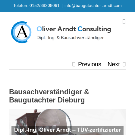
Skip
Telefon: 0152/38208061
|
info@baugutachter-arndt.com
to
content
Previous
Next
Bausachverständiger &
Baugutachter Dieburg