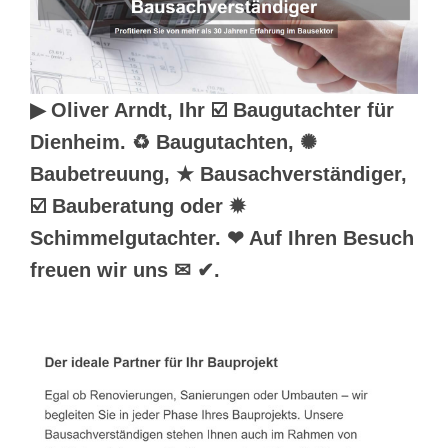
▶︎ Oliver Arndt, Ihr ☑️ Baugutachter für
Dienheim. ♻ Baugutachten, ✺
Baubetreuung, ★ Bausachverständiger,
☑️ Bauberatung oder ✹
Schimmelgutachter. ❤ Auf Ihren Besuch
freuen wir uns ✉ ✔.