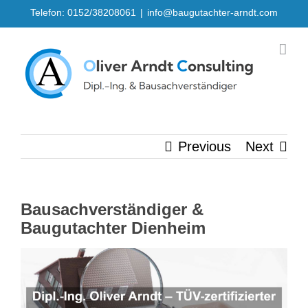
Skip
Telefon: 0152/38208061
|
info@baugutachter-arndt.com
to
content
Previous
Next
Bausachverständiger &
Baugutachter Dienheim