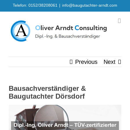
Skip
Telefon: 0152/38208061
|
info@baugutachter-arndt.com
to
content
Previous
Next
Bausachverständiger &
Baugutachter Dörsdorf