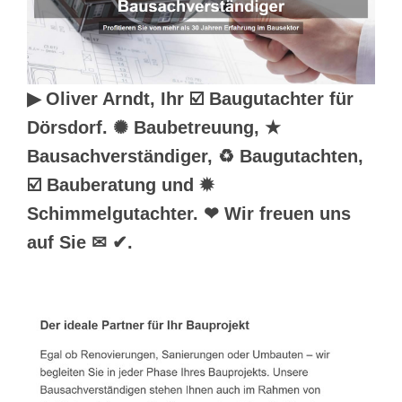
▶︎ Oliver Arndt, Ihr ☑️ Baugutachter für
Dörsdorf. ✺ Baubetreuung, ★
Bausachverständiger, ♻ Baugutachten,
☑️ Bauberatung und ✹
Schimmelgutachter. ❤ Wir freuen uns
auf Sie ✉ ✔.