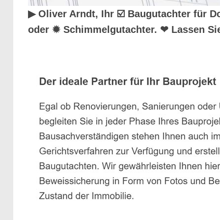
▶︎ Oliver Arndt, Ihr ☑️ Baugutachter fü
oder ✹ Schimmelgutachter. ❤ Lassen Sie