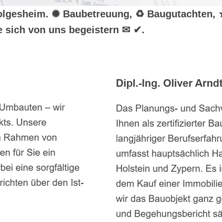
r Dolgesheim. ✺ Baubetreuung, ♻ Baugutachten,
 sich von uns begeistern ✉ ✔.