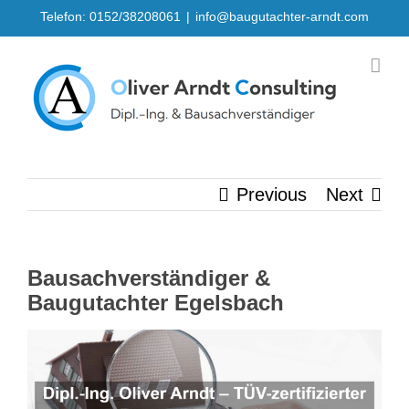
Skip
Telefon: 0152/38208061
|
info@baugutachter-arndt.com
to
content
Previous
Next
Bausachverständiger &
Baugutachter Egelsbach