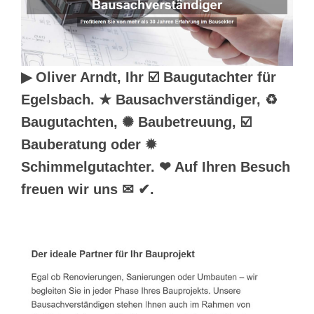
▶︎ Oliver Arndt, Ihr ☑️ Baugutachter für
Egelsbach. ★ Bausachverständiger, ♻
Baugutachten, ✺ Baubetreuung, ☑️
Bauberatung oder ✹
Schimmelgutachter. ❤ Auf Ihren Besuch
freuen wir uns ✉ ✔.