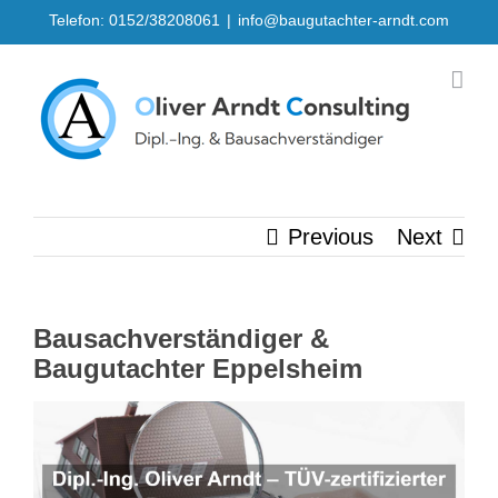
Skip
Telefon: 0152/38208061
|
info@baugutachter-arndt.com
to
content
Previous
Next
Bausachverständiger &
Baugutachter Eppelsheim