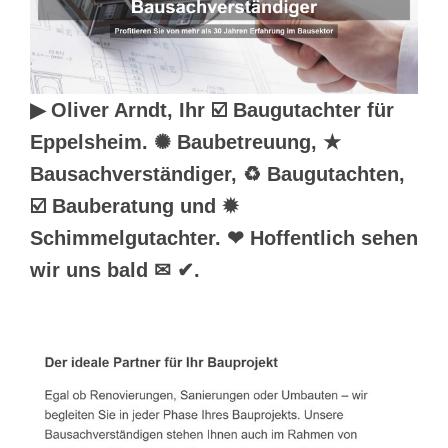
▶︎ Oliver Arndt, Ihr ☑️ Baugutachter für
Eppelsheim. ✺ Baubetreuung, ★
Bausachverständiger, ♻ Baugutachten,
☑️ Bauberatung und ✹
Schimmelgutachter. ❤ Hoffentlich sehen
wir uns bald ✉ ✔.