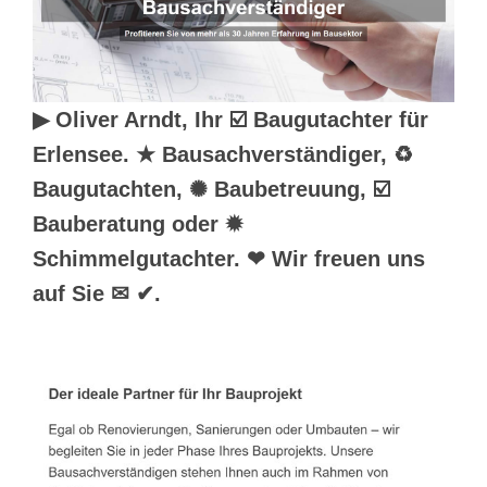
▶︎ Oliver Arndt, Ihr ☑️ Baugutachter für
Erlensee. ★ Bausachverständiger, ♻
Baugutachten, ✺ Baubetreuung, ☑️
Bauberatung oder ✹
Schimmelgutachter. ❤ Wir freuen uns
auf Sie ✉ ✔.