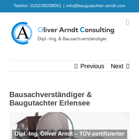
Skip
Telefon: 0152/38208061
|
info@baugutachter-arndt.com
to
content
Previous
Next
Bausachverständiger &
Baugutachter Erlensee