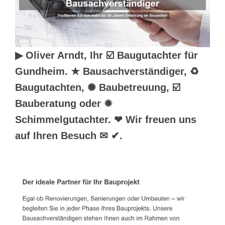
▶︎ Oliver Arndt, Ihr ☑️ Baugutachter für
Gundheim. ★ Bausachverständiger, ♻
Baugutachten, ✺ Baubetreuung, ☑️
Bauberatung oder ✹
Schimmelgutachter. ❤ Wir freuen uns
auf Ihren Besuch ✉ ✔.