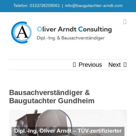
Skip
Telefon: 0152/38208061
|
info@baugutachter-arndt.com
to
content
Previous
Next
Bausachverständiger &
Baugutachter Gundheim