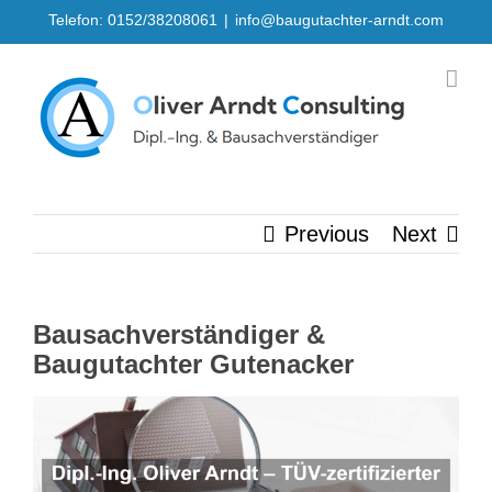
Skip
Telefon: 0152/38208061
|
info@baugutachter-arndt.com
to
content
Previous
Next
Bausachverständiger &
Baugutachter Gutenacker