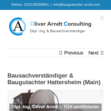
Skip
Telefon: 0152/38208061
|
info@baugutachter-arndt.com
to
content
Previous
Next
Bausachverständiger &
Baugutachter Hattersheim (Main)