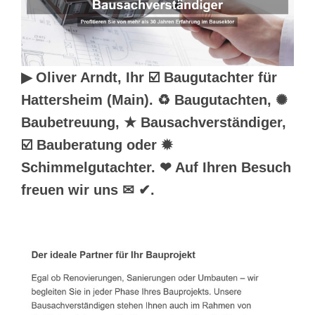
▶︎ Oliver Arndt, Ihr ☑️ Baugutachter für
Hattersheim (Main). ♻ Baugutachten, ✺
Baubetreuung, ★ Bausachverständiger,
☑️ Bauberatung oder ✹
Schimmelgutachter. ❤ Auf Ihren Besuch
freuen wir uns ✉ ✔.