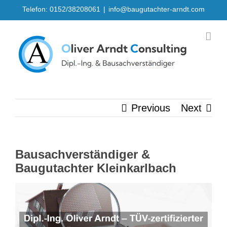
Skip
Telefon: 0152/38208061
|
info@baugutachter-arndt.com
to
content
Previous
Next
Bausachverständiger &
Baugutachter Kleinkarlbach