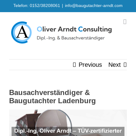
Skip
Telefon: 0152/38208061
|
info@baugutachter-arndt.com
to
content
Previous
Next
Bausachverständiger &
Baugutachter Ladenburg