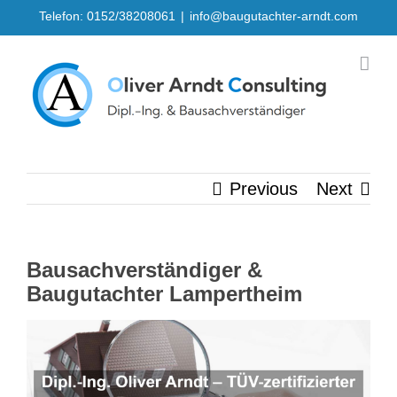
Skip
Telefon: 0152/38208061
|
info@baugutachter-arndt.com
to
content
Previous
Next
Bausachverständiger &
Baugutachter Lampertheim