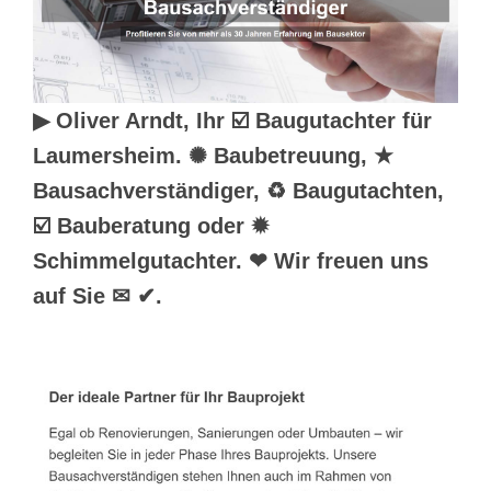
▶︎ Oliver Arndt, Ihr ☑️ Baugutachter für
Laumersheim. ✺ Baubetreuung, ★
Bausachverständiger, ♻ Baugutachten,
☑️ Bauberatung oder ✹
Schimmelgutachter. ❤ Wir freuen uns
auf Sie ✉ ✔.