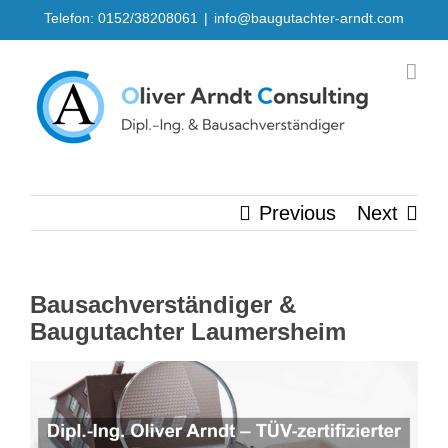
Skip
Telefon: 0152/38208061
|
info@baugutachter-arndt.com
to
content
Previous
Next
Bausachverständiger &
Baugutachter Laumersheim