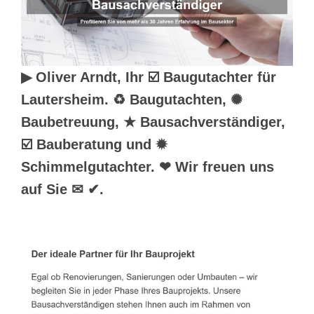
▶︎ Oliver Arndt, Ihr ☑️ Baugutachter für
Lautersheim. ♻ Baugutachten, ✺
Baubetreuung, ★ Bausachverständiger,
☑️ Bauberatung und ✹
Schimmelgutachter. ❤ Wir freuen uns
auf Sie ✉ ✔.