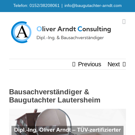
Skip
Telefon: 0152/38208061
|
info@baugutachter-arndt.com
to
content
Previous
Next
Bausachverständiger &
Baugutachter Lautersheim