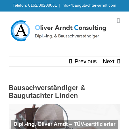
Skip
Telefon: 0152/38208061
|
info@baugutachter-arndt.com
to
content
Previous
Next
Bausachverständiger &
Baugutachter Linden