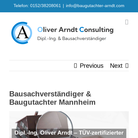
Skip
Telefon: 0152/38208061
|
info@baugutachter-arndt.com
to
content
Previous
Next
Bausachverständiger &
Baugutachter Mannheim