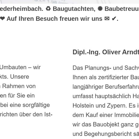
r Niederheimbach. ♻ Baugutachten, ✺ Baubetreu
❤ Auf Ihren Besuch freuen wir uns ✉ ✔.