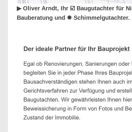
▶︎ Oliver Arndt, Ihr ☑️ Baugutachter fü
Bauberatung und ✹ Schimmelgutachter. 