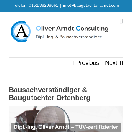
Skip
Telefon: 0152/38208061
|
info@baugutachter-arndt.com
to
content
Previous
Next
Bausachverständiger &
Baugutachter Ortenberg