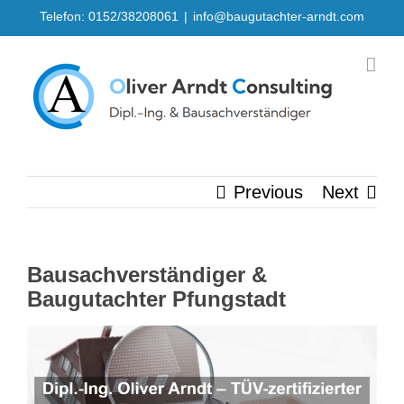
Skip
Telefon: 0152/38208061
|
info@baugutachter-arndt.com
to
content
Previous
Next
Bausachverständiger &
Baugutachter Pfungstadt