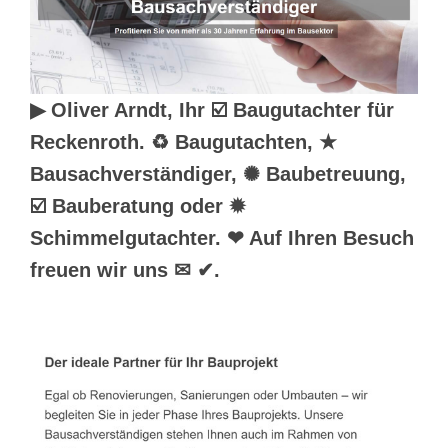
▶︎ Oliver Arndt, Ihr ☑️ Baugutachter für
Reckenroth. ♻ Baugutachten, ★
Bausachverständiger, ✺ Baubetreuung,
☑️ Bauberatung oder ✹
Schimmelgutachter. ❤ Auf Ihren Besuch
freuen wir uns ✉ ✔.