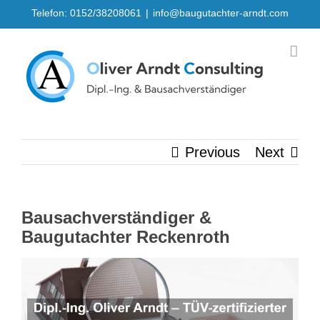
Skip
Telefon: 0152/38208061
|
info@baugutachter-arndt.com
to
content
Previous
Next
Bausachverständiger &
Baugutachter Reckenroth