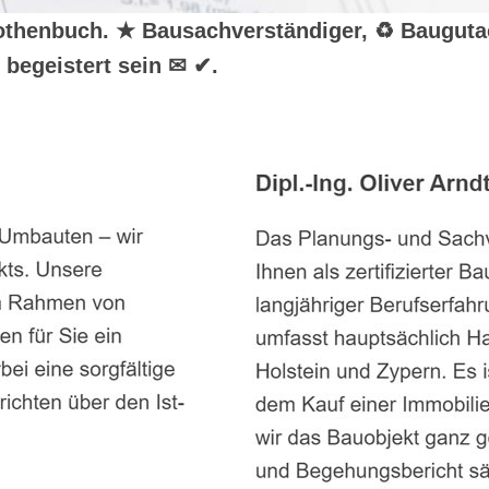
r Rothenbuch. ★ Bausachverständiger, ♻ Baugut
begeistert sein ✉ ✔.