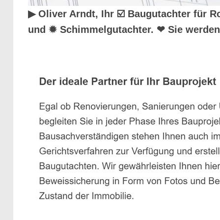
▶︎ Oliver Arndt, Ihr ☑️ Baugutachter fü
und ✹ Schimmelgutachter. ❤ Sie werden 