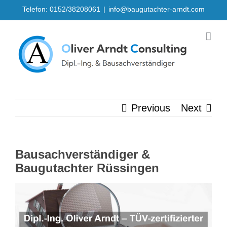
Skip
Telefon: 0152/38208061
|
info@baugutachter-arndt.com
to
content
Previous
Next
Bausachverständiger &
Baugutachter Rüssingen