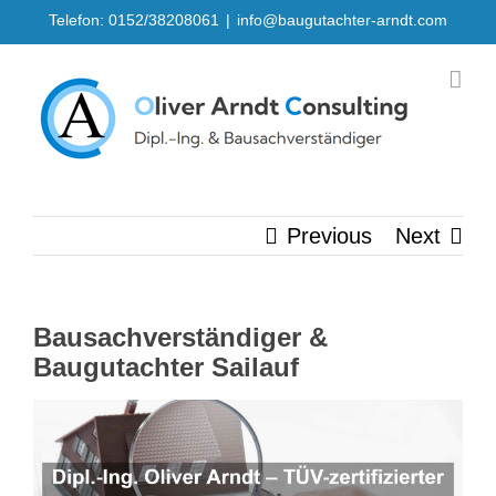
Skip
Telefon: 0152/38208061
|
info@baugutachter-arndt.com
to
content
Previous
Next
Bausachverständiger &
Baugutachter Sailauf