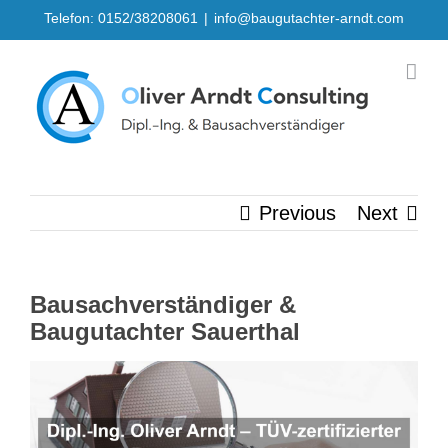
Skip
Telefon: 0152/38208061
|
info@baugutachter-arndt.com
to
content
Previous
Next
Bausachverständiger &
Baugutachter Sauerthal