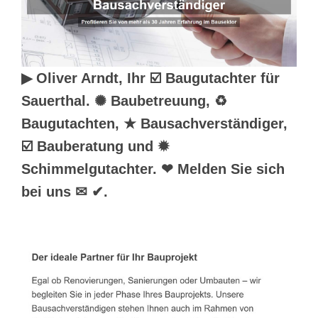
▶︎ Oliver Arndt, Ihr ☑️ Baugutachter für
Sauerthal. ✺ Baubetreuung, ♻
Baugutachten, ★ Bausachverständiger,
☑️ Bauberatung und ✹
Schimmelgutachter. ❤ Melden Sie sich
bei uns ✉ ✔.