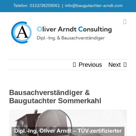
Skip
Telefon: 0152/38208061
|
info@baugutachter-arndt.com
to
content
Previous
Next
Bausachverständiger &
Baugutachter Sommerkahl