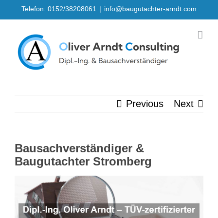
Skip
Telefon: 0152/38208061
|
info@baugutachter-arndt.com
to
content
Previous
Next
Bausachverständiger &
Baugutachter Stromberg