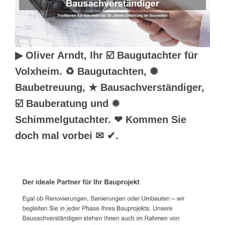
▶︎ Oliver Arndt, Ihr ☑️ Baugutachter für
Volxheim. ♻ Baugutachten, ✺
Baubetreuung, ★ Bausachverständiger,
☑️ Bauberatung und ✹
Schimmelgutachter. ❤ Kommen Sie
doch mal vorbei ✉ ✔.