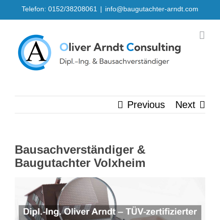
Skip
Telefon: 0152/38208061
|
info@baugutachter-arndt.com
to
content
Previous
Next
Bausachverständiger &
Baugutachter Volxheim