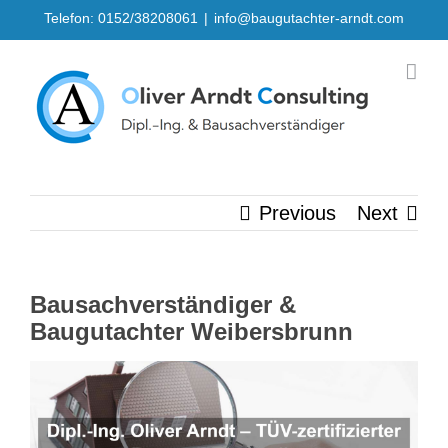
Skip
Telefon: 0152/38208061
|
info@baugutachter-arndt.com
to
content
Previous
Next
Bausachverständiger &
Baugutachter Weibersbrunn