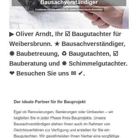
▶︎ Oliver Arndt, Ihr ☑️ Baugutachter für
Weibersbrunn. ★ Bausachverständiger,
✺ Baubetreuung, ♻ Baugutachten, ☑️
Bauberatung und ✹ Schimmelgutachter.
❤ Besuchen Sie uns ✉ ✔.