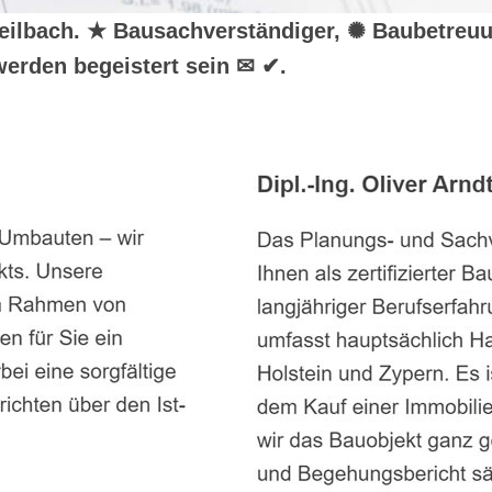
r Weilbach. ★ Bausachverständiger, ✺ Baubetre
erden begeistert sein ✉ ✔.