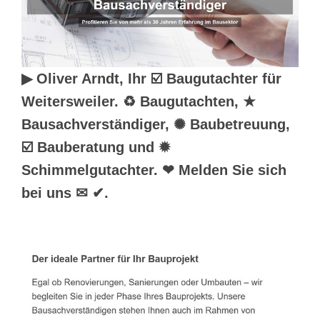
▶︎ Oliver Arndt, Ihr ☑️ Baugutachter für
Weitersweiler. ♻ Baugutachten, ★
Bausachverständiger, ✺ Baubetreuung,
☑️ Bauberatung und ✹
Schimmelgutachter. ❤ Melden Sie sich
bei uns ✉ ✔.