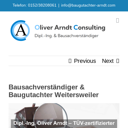
Skip
Telefon: 0152/38208061
|
info@baugutachter-arndt.com
to
content
Previous
Next
Bausachverständiger &
Baugutachter Weitersweiler