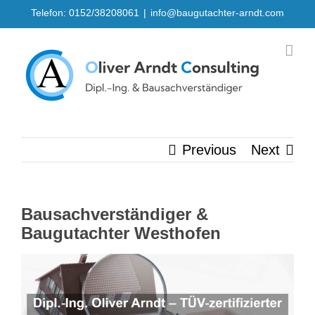
Skip
Telefon: 0152/38208061
|
info@baugutachter-arndt.com
to
content
Previous
Next
Bausachverständiger &
Baugutachter Westhofen