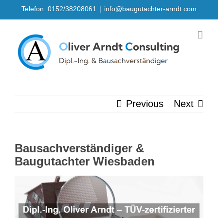
Skip
Telefon: 0152/38208061
|
info@baugutachter-arndt.com
to
content
Previous
Next
Bausachverständiger &
Baugutachter Wiesbaden