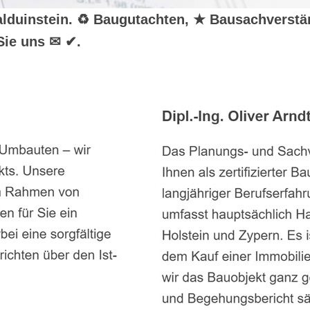
r Balduinstein. ♻ Baugutachten, ★ Bausachverst
Sie uns ✉ ✔.