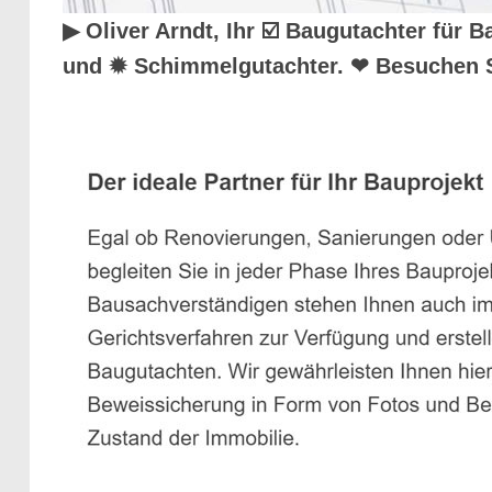
▶︎ Oliver Arndt, Ihr ☑️ Baugutachter fü
und ✹ Schimmelgutachter. ❤ Besuchen 