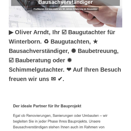
▶︎ Oliver Arndt, Ihr ☑️ Baugutachter für
Winterborn. ♻ Baugutachten, ★
Bausachverständiger, ✺ Baubetreuung,
☑️ Bauberatung oder ✹
Schimmelgutachter. ❤ Auf Ihren Besuch
freuen wir uns ✉ ✔.