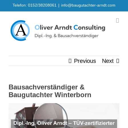
Skip
Telefon: 0152/38208061
|
info@baugutachter-arndt.com
to
content
Previous
Next
Bausachverständiger &
Baugutachter Winterborn