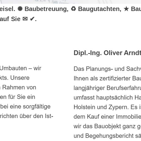
r Weisel. ✺ Baubetreuung, ♻ Baugutachten, ★ Ba
auf Sie ✉ ✔.