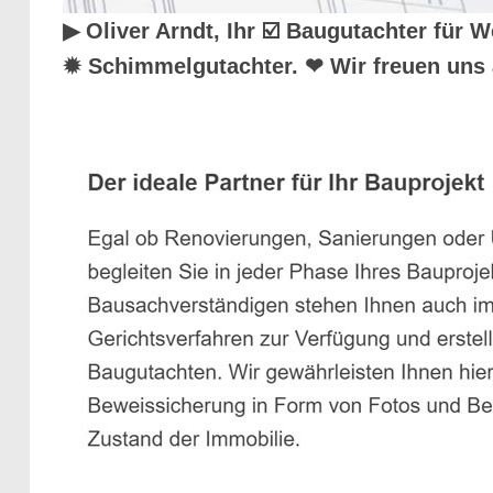
▶︎ Oliver Arndt, Ihr ☑️ Baugutachter fü
✹ Schimmelgutachter. ❤ Wir freuen uns 