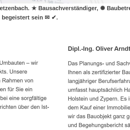
r Dietzenbach. ★ Bausachverständiger, ✺ Baube
begeistert sein ✉ ✔.