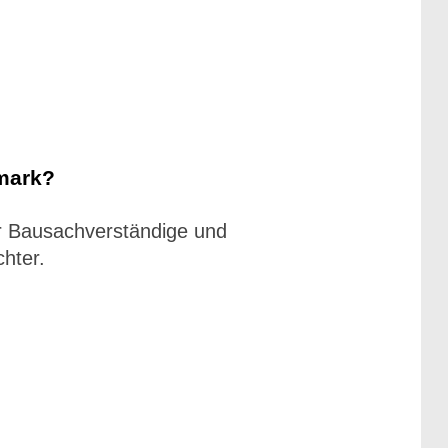
mark?
ür Bausachverständige und
hter.