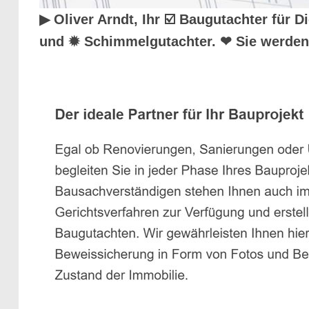
▶︎ Oliver Arndt, Ihr ☑️ Baugutachter fü
und ✹ Schimmelgutachter. ❤ Sie werden 