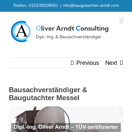
Skip
Telefon: 0152/38208061
|
info@baugutachter-arndt.com
to
content
Previous
Next
Bausachverständiger &
Baugutachter Messel