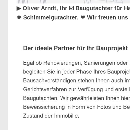
▶︎ Oliver Arndt, Ihr ☑️ Baugutachter fü
✹ Schimmelgutachter. ❤ Wir freuen uns 