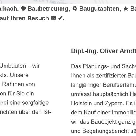
r Haibach. ✺ Baubetreuung, ♻ Baugutachten, ★ 
auf Ihren Besuch ✉ ✔.