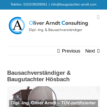
Skip
Telefon: 0152/38208061
|
info@baugutachter-arndt.com
to
content
Previous
Next
Bausachverständiger &
Baugutachter Hösbach